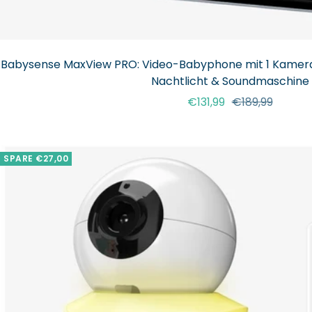
Babysense MaxView PRO: Video-Babyphone mit 1 Kamera,
Nachtlicht & Soundmaschine
Angebotspreis
Regulärer
€131,99
€189,99
Preis
SPARE €27,00