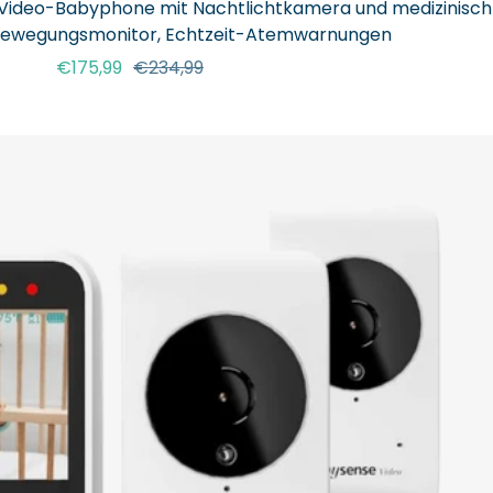
 Video-Babyphone mit Nachtlichtkamera und medizinisch
m Bewegungsmonitor, Echtzeit-Atemwarnungen
Angebotspreis
Regulärer
€175,99
€234,99
Preis