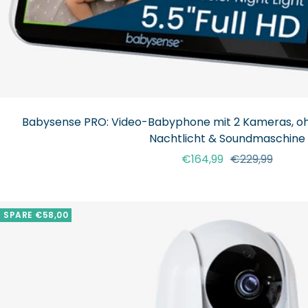
Babysense PRO: Video-Babyphone mit 2 Kameras, oh
Nachtlicht & Soundmaschine
Angebotspreis
Regulärer
€164,99
€229,99
Preis
SPARE €58,00