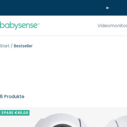
Direkt
Zurück
zum
Inhalt
Babysense-
Videomonito
EU
Start
Bestseller
8 Produkte
SPARE €65,00