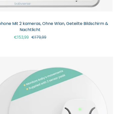
hone Mit 2 kameras, Ohne Wlan, Geteilte Bildschirm &
Nachtlicht
Angebotspreis
Regulärer
€153,99
€179,99
Preis