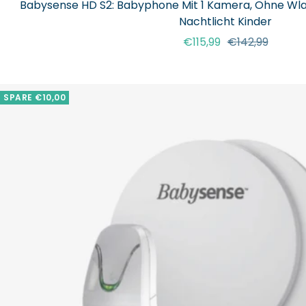
Babysense HD S2: Babyphone Mit 1 Kamera, Ohne Wlan
Nachtlicht Kinder
Angebotspreis
Regulärer
€115,99
€142,99
Preis
SPARE €10,00