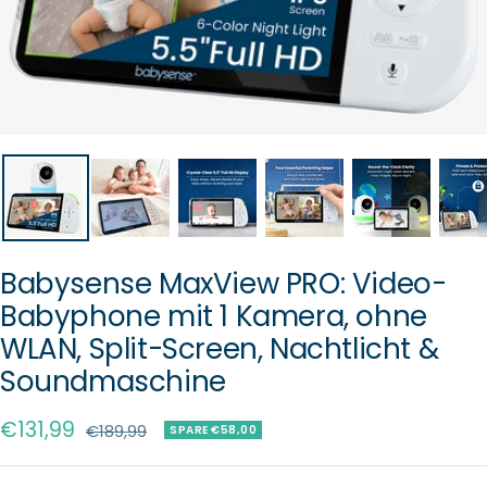
Babysense MaxView PRO: Video-
Babyphone mit 1 Kamera, ohne
WLAN, Split-Screen, Nachtlicht &
Soundmaschine
Angebotspreis
€131,99
Regulärer
€189,99
SPARE €58,00
Preis