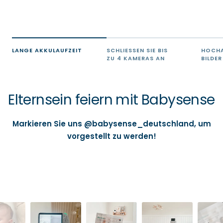
LANGE AKKULAUFZEIT
SCHLIESSEN SIE BIS Z
HOCHA
U 4 KAMERAS AN
BILDER
Elternsein feiern mit Babysense
Markieren Sie uns @babysense_deutschland, um
vorgestellt zu werden!
Slideshow
Slide
controls