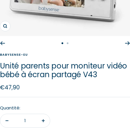
Zoom
Aller
Aller
au
au
BABYSENSE-EU
slide
slide
Unité parents pour moniteur vidéo
1
2
bébé à écran partagé V43
Prix
€47,90
de
vente
Quantité:
Réduire
Augmenter