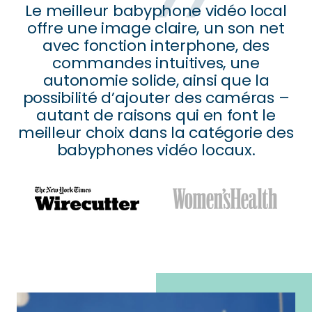
Le meilleur babyphone vidéo local
offre une image claire, un son net
avec fonction interphone, des
commandes intuitives, une
autonomie solide, ainsi que la
possibilité d’ajouter des caméras –
autant de raisons qui en font le
meilleur choix dans la catégorie des
babyphones vidéo locaux.
Aller
Aller
au
au
slide
slide
1
2