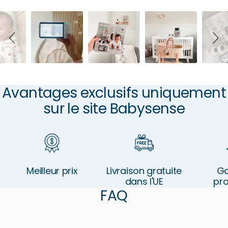
Slideshow
Slide
controls
Avantages exclusifs uniquement
sur le site Babysense
Meilleur prix
Livraison gratuite
Ga
dans l'UE
pr
FAQ