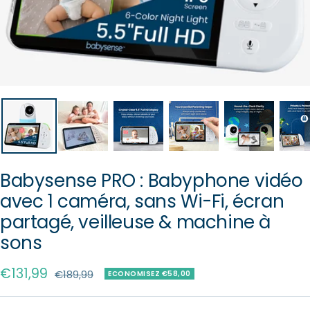
Babysense PRO : Babyphone vidéo
avec 1 caméra, sans Wi-Fi, écran
partagé, veilleuse & machine à
sons
Prix
€131,99
Prix
€189,99
ECONOMISEZ €58,00
normal
de