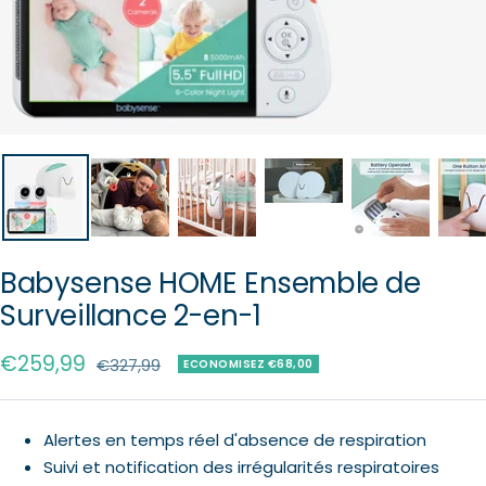
Babysense HOME Ensemble de
Surveillance 2-en-1
Prix
€259,99
Prix
€327,99
ECONOMISEZ €68,00
normal
de
vente
Alertes en temps réel d'absence de respiration
Suivi et notification des irrégularités respiratoires