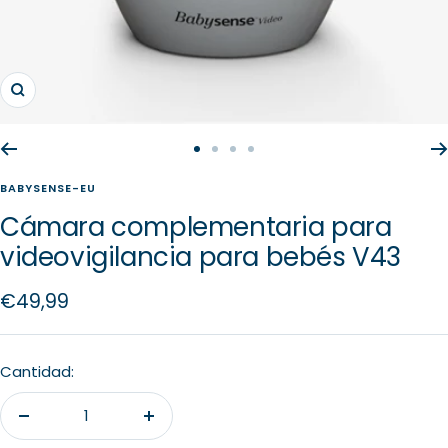
Zoom
Ir
Ir
Ir
Ir
a
a
a
a
BABYSENSE-EU
la
la
la
la
Cámara complementaria para
diapositiva
diapositiva
diapositiva
diapositiva
videovigilancia para bebés V43
1
2
3
4
Precio
€49,99
de
venta
Cantidad:
Decrecer
Aumentar