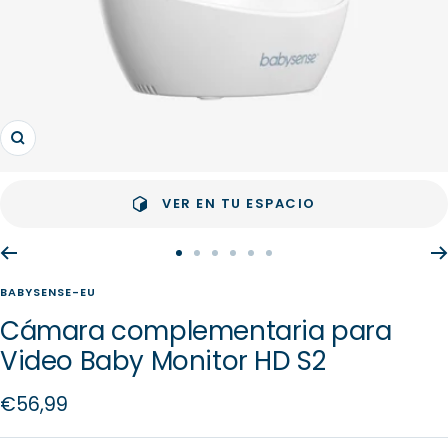
Zoom
VER EN TU ESPACIO
Ir
Ir
Ir
Ir
Ir
Ir
a
a
a
a
a
a
BABYSENSE-EU
la
la
la
la
la
la
Cámara complementaria para
diapositiva
diapositiva
diapositiva
diapositiva
diapositiva
diapositiva
Video Baby Monitor HD S2
1
2
3
4
5
6
Precio
€56,99
de