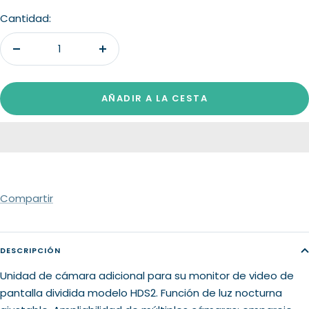
venta
Cantidad:
Decrecer
Aumentar
cantidad
cantidad
AÑADIR A LA CESTA
Compartir
DESCRIPCIÓN
Unidad de cámara adicional para su monitor de video de
pantalla dividida modelo HDS2. Función de luz nocturna