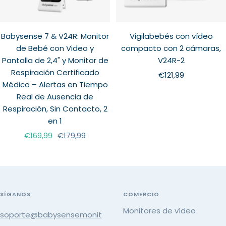
Babysense 7 & V24R: Monitor
Vigilabebés con vídeo
de Bebé con Video y
compacto con 2 cámaras,
Pantalla de 2,4" y Monitor de
V24R-2
Respiración Certificado
Precio
€121,99
Médico – Alertas en Tiempo
de
Real de Ausencia de
venta
Respiración, Sin Contacto, 2
en 1
Precio
Precio
€169,99
€179,99
de
normal
venta
SÍGANOS
COMERCIO
Monitores de vídeo
soporte@babysensemonit