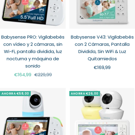
Babysense PRO: Vigilabebés
Babysense V43: Vigilabebés
con vídeo y 2 cámaras, sin
con 2 Cámaras, Pantalla
Wi-Fi, pantalla dividida, luz
Dividida, Sin WiFi & Luz
nocturna y máquina de
Quitamiedos
sonido
Precio
€169,99
Precio
Precio
€164,99
€229,99
de
de
normal
venta
venta
AHORRA €58,00
AHORRA €26,00