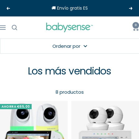
Saltar
🚚 Envío gratis ES
Anterior
Sigu
al
contenido
Babysense-
0
Navigación
EU
Ordenar por
Los más vendidos
8 productos
AHORRA €65,00