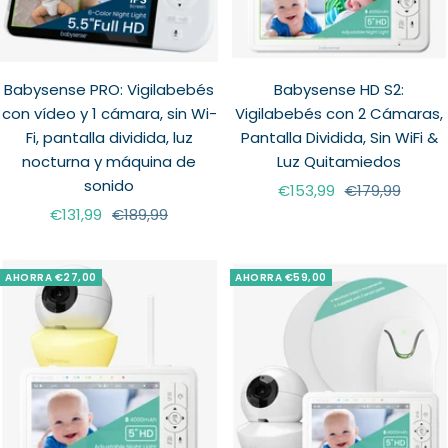
Babysense PRO: Vigilabebés
Babysense HD S2:
con vídeo y 1 cámara, sin Wi-
Vigilabebés con 2 Cámaras,
Fi, pantalla dividida, luz
Pantalla Dividida, Sin WiFi &
nocturna y máquina de
Luz Quitamiedos
sonido
Precio
Precio
€153,99
€179,99
Precio
Precio
€131,99
€189,99
de
normal
de
normal
venta
venta
AHORRA €27,00
AHORRA €59,00