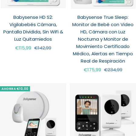
Babysense HD S2:
Babysense True Sleep:
Vigilabebés Cámara,
Monitor de Bebé con Video
Pantalla Dividida, Sin WiFi &
HD, Cámara con Luz
Luz Quitamiedos
Nocturna y Monitor de
Movimiento Certificado
Precio
Precio
€115,99
€142,99
Médico, Alertas en Tiempo
de
normal
Real de Respiración
venta
Precio
Precio
€175,99
€234,99
de
normal
venta
AHORRA €10,00