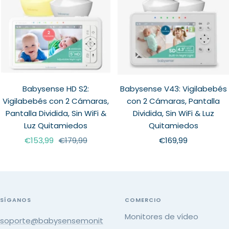
Babysense HD S2:
Babysense V43: Vigilabebés
Vigilabebés con 2 Cámaras,
con 2 Cámaras, Pantalla
Pantalla Dividida, Sin WiFi &
Dividida, Sin WiFi & Luz
Luz Quitamiedos
Quitamiedos
Precio
Precio
Precio
€153,99
€179,99
€169,99
de
normal
de
venta
venta
SÍGANOS
COMERCIO
Monitores de vídeo
soporte@babysensemonit