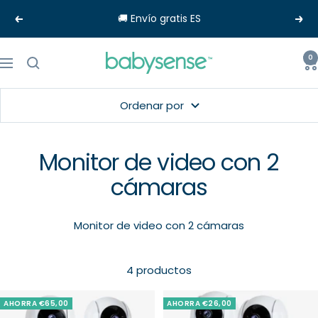
Saltar
🚚 Envío gratis ES
Anterior
Sigu
al
contenido
Babysense-
0
Navigación
EU
Ordenar por
Monitor de video con 2
cámaras
Monitor de video con 2 cámaras
4 productos
AHORRA €65,00
AHORRA €26,00