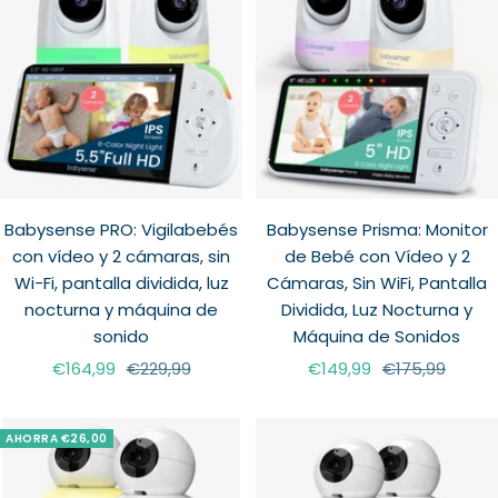
Babysense PRO: Vigilabebés
Babysense Prisma: Monitor
con vídeo y 2 cámaras, sin
de Bebé con Vídeo y 2
Wi-Fi, pantalla dividida, luz
Cámaras, Sin WiFi, Pantalla
nocturna y máquina de
Dividida, Luz Nocturna y
sonido
Máquina de Sonidos
Precio
Precio
Precio
Precio
€164,99
€229,99
€149,99
€175,99
de
normal
de
normal
venta
venta
AHORRA €26,00