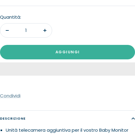
di
vendita
Quantità:
Diminuire
Aumenta
la
la
quantità
quantità
AGGIUNGI
Condividi
DESCRIZIONE
Unità telecamera aggiuntiva per il vostro Baby Monitor