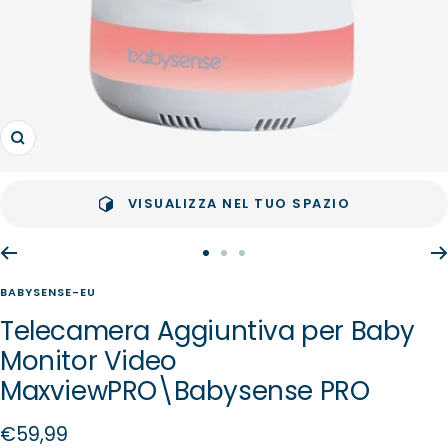
Ingrandisci
VISUALIZZA NEL TUO SPAZIO
Vai
Vai
Vai
alla
alla
alla
BABYSENSE-EU
slide
slide
slide
Telecamera Aggiuntiva per Baby
1
2
3
Monitor Video
MaxviewPRO\Babysense PRO
Prezzo
€59,99