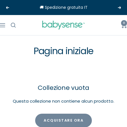
Salta
🚚 Spedizione gratuita IT
Precedente
Seg
al
contenuto
Babysense-
0
Navigazione
EU
Pagina iniziale
Collezione vuota
Questa collezione non contiene alcun prodotto.
ACQUISTARE ORA