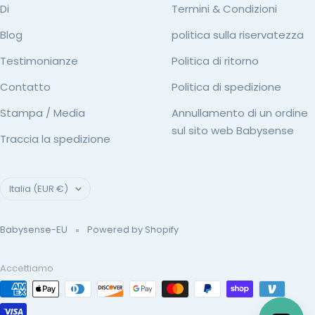
Di
Termini & Condizioni
Blog
politica sulla riservatezza
Testimonianze
Politica di ritorno
Contatto
Politica di spedizione
Stampa / Media
Annullamento di un ordine
sul sito web Babysense
Traccia la spedizione
Paese/Area
Italia (EUR €)
geografica
Babysense-EU
Powered by Shopify
Accettiamo